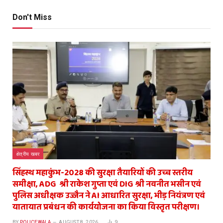
Don't Miss
क्षेत्रीय खबर
सिंहस्थ महाकुंभ-2028 की सुरक्षा तैयारियों की उच्च स्तरीय
समीक्षा, ADG श्री राकेश गुप्ता एवं DIG श्री नवनीत भसीन एवं
पुलिस अधीक्षक उज्जैन ने AI आधारित सुरक्षा, भीड़ नियंत्रण एवं
यातायात प्रबंधन की कार्ययोजना का किया विस्तृत परीक्षण।
BY
POLICEWALA
AUGUST 8, 2026
9