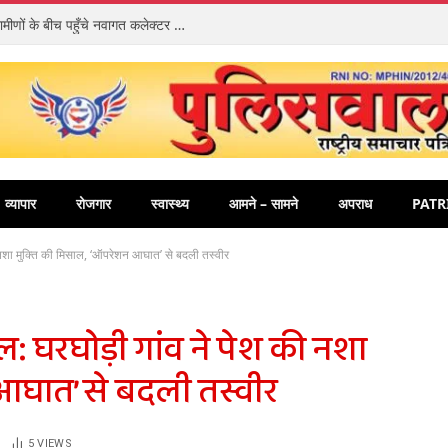
संवेदनशीलता की अनूठी मिसाल: ज़मीन पर बैठकर ग्रामीणों के बीच पहुँचे नवागत कलेक्टर पार्थ जायसवाल, धुरवार में चौपाल लगाकर सुनीं समस्याएँ
व्यापार
रोजगार
स्वास्थ्य
आमने – सामने
अपराध
PATR
नशा मुक्ति की मिसाल, ‘ऑपरेशन आघात’ से बदली तस्वीर
: घरघोड़ी गांव ने पेश की नशा
आघात’ से बदली तस्वीर
5
VIEWS