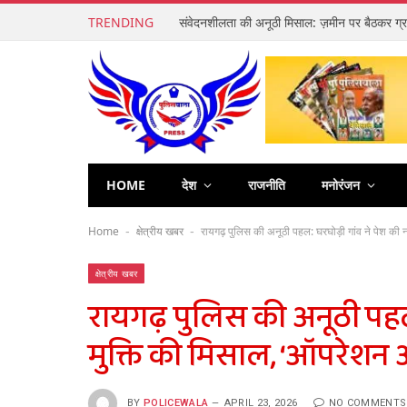
TRENDING
HOME
देश
राजनीति
मनोरंजन
Home
क्षेत्रीय खबर
रायगढ़ पुलिस की अनूठी पहल: घरघोड़ी गांव ने पेश की 
-
-
क्षेत्रीय खबर
रायगढ़ पुलिस की अनूठी पहल
मुक्ति की मिसाल, ‘ऑपरेशन 
BY
POLICEWALA
APRIL 23, 2026
NO COMMENTS