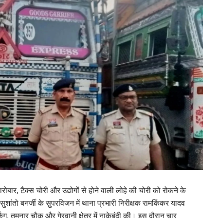
कारोबार, टैक्स चोरी और उद्योगों से होने वाली लोहे की चोरी को रोकने के
ांतो बनर्जी के सुपरविजन में थाना प्रभारी निरीक्षक रामकिंकर यादव
िंग, तमनार चौक और गेरवानी क्षेत्र में नाकेबंदी की। इस दौरान चार