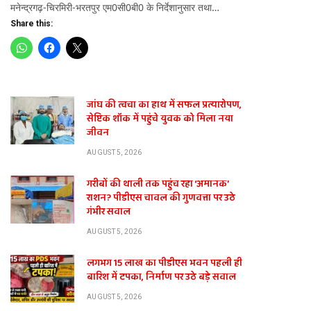
मनेन्द्रगढ़-चिरमिरी-भरतपुर एम0सी0बी0 के निर्देशानुसार तथा…
Share this:
जांघ की त्वचा का हाथ में सफल प्रत्यारोपण,
सेप्टिक शॉक में पहुंचे युवक को मिला नया
जीवन
AUGUST 5, 2026
te
गरीबों की थाली तक पहुंच रहा ‘अमानक’
राशन? पीडीएस चावल की गुणवत्ता पर उठे
गंभीर सवाल
AUGUST 5, 2026
लगभग 15 लाख का पीडीएस भवन पहली ही
बारिश में टपका, निर्माण पर उठे बड़े सवाल
AUGUST 5, 2026