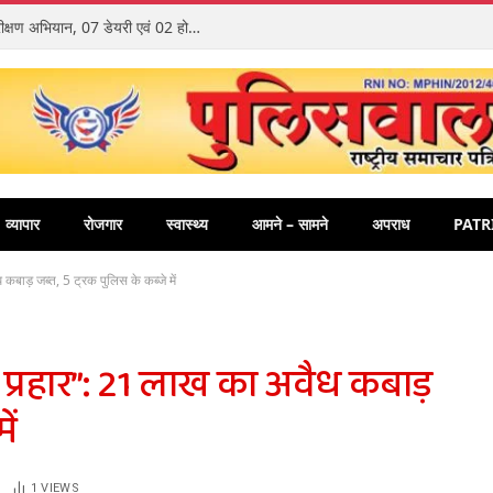
जिला एम.सी.बी. में एनालॉग पनीर के विरुद्ध विशेष निरीक्षण अभियान, 07 डेयरी एवं 02 होटलों का किया गया निरीक्षण
व्यापार
रोजगार
स्वास्थ्य
आमने – सामने
अपराध
PATR
बाड़ जब्त, 5 ट्रक पुलिस के कब्जे में
्रहार”: 21 लाख का अवैध कबाड़
ें
1
VIEWS