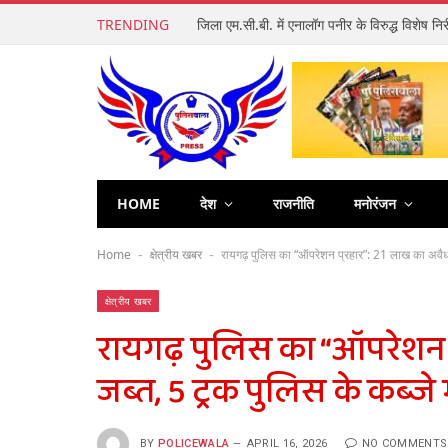
TRENDING
HOME
देश
राजनीति
मनोरंजन
Home
क्षेत्रीय खबर
रायगढ़ पुलिस का “ऑपरेशन प्रहार”: 21 लाख का अवैध क
-
-
क्षेत्रीय खबर
रायगढ़ पुलिस का “ऑपरेशन प
जब्त, 5 ट्रक पुलिस के कब्जे म
BY
POLICEWALA
APRIL 16, 2026
NO COMMENTS