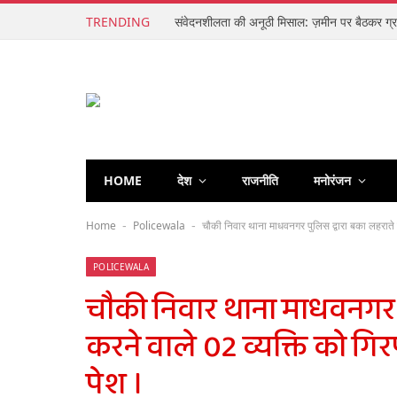
TRENDING
HOME
देश
राजनीति
मनोरंजन
Home
Policewala
चौकी निवार थाना माधवनगर पुलिस द्वारा बका लहराते
-
-
POLICEWALA
चौकी निवार थाना माधवनगर प
करने वाले 02 व्यक्ति को ग
पेश ।