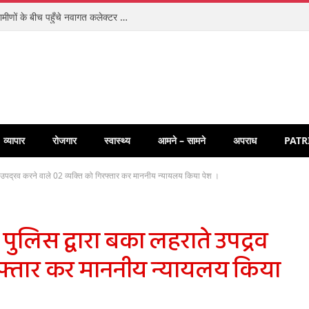
संवेदनशीलता की अनूठी मिसाल: ज़मीन पर बैठकर ग्रामीणों के बीच पहुँचे नवागत कलेक्टर पार्थ जायसवाल, धुरवार में चौपाल लगाकर सुनीं समस्याएँ
व्यापार
रोजगार
स्वास्थ्य
आमने – सामने
अपराध
PATR
 उपद्रव करने वाले 02 व्यक्ति को गिरफ्तार कर माननीय न्यायलय किया पेश ।
ुलिस द्वारा बका लहराते उपद्रव
िरफ्तार कर माननीय न्यायलय किया