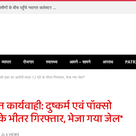
संवेदनशीलता की अनूठी मिसाल: ज़मीन पर बैठकर ग्रामीणों के बीच पहुँचे नवागत कलेक्टर पार्थ जायसवाल, धुरवार में चौपाल लगाकर सुनीं समस्याएँ
व्यापार
रोजगार
स्वास्थ्य
आमने – सामने
अपराध
PATR
ॉक्सो एक्ट का आरोपी मात्र 12 घंटे के भीतर गिरफ्तार, भेजा गया जेल*
कार्यवाही: दुष्कर्म एवं पॉक्सो
 के भीतर गिरफ्तार, भेजा गया जेल*
6
VIEWS