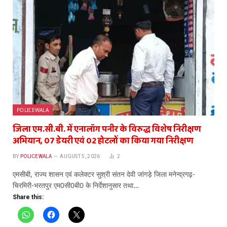
POLICEWALA
जिला एम.सी.बी. में एनालॉग पनीर के विरुद्ध विशेष निरीक्षण
अभियान, 07 डेयरी एवं 02 होटलों का किया गया निरीक्षण
BY
POLICEWALA
AUGUST 5, 2026
2
एमसीबी, राज्य शासन एवं कलेक्टर सुश्री संतन देवी जांगड़े जिला मनेन्द्रगढ़-
चिरमिरी-भरतपुर एम0सी0बी0 के निर्देशानुसार तथा…
Share this: