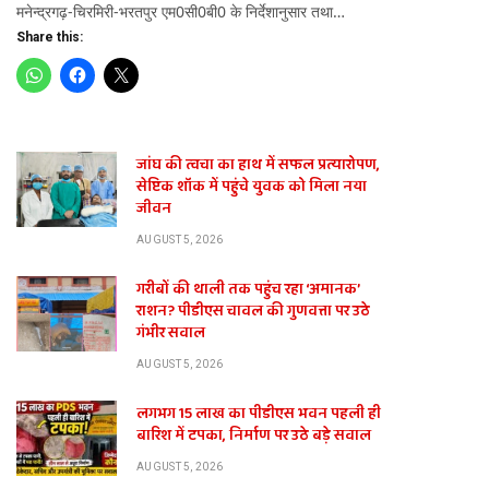
मनेन्द्रगढ़-चिरमिरी-भरतपुर एम0सी0बी0 के निर्देशानुसार तथा…
Share this:
जांघ की त्वचा का हाथ में सफल प्रत्यारोपण,
सेप्टिक शॉक में पहुंचे युवक को मिला नया
जीवन
AUGUST 5, 2026
गरीबों की थाली तक पहुंच रहा ‘अमानक’
राशन? पीडीएस चावल की गुणवत्ता पर उठे
गंभीर सवाल
AUGUST 5, 2026
लगभग 15 लाख का पीडीएस भवन पहली ही
बारिश में टपका, निर्माण पर उठे बड़े सवाल
AUGUST 5, 2026