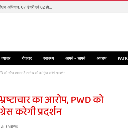
जिला एम.सी.बी. में एनालॉग पनीर के विरुद्ध विशेष निरीक्षण अभियान, 07 डेयरी एवं 02 होटलों का किया गया निरीक्षण
व्यापार
रोजगार
स्वास्थ्य
आमने – सामने
अपराध
PATR
WD को सौंपा ज्ञापन; 3 तारीख को कांग्रेस करेगी प्रदर्शन
ं भ्रष्टाचार का आरोप, PWD को
्रेस करेगी प्रदर्शन
8
VIEWS