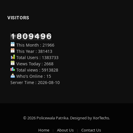
VISITORS
This Month : 21966
This Year : 381413
Total Users : 1383733
Views Today : 2668
Total views : 5913828
Who's Online : 15
Server Time : 2026-08-10
© 2026 Policewala Patrika. Designed by
XorTechs
.
Home
About Us
Contact Us