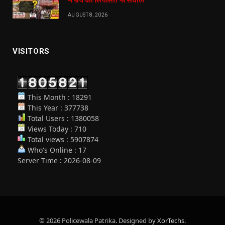
में श्रेय की सियासत पर सवाल
AUGUST 8, 2026
VISITORS
This Month : 18291
This Year : 377738
Total Users : 1380058
Views Today : 710
Total views : 5907874
Who's Online : 17
Server Time : 2026-08-09
© 2026 Policewala Patrika. Designed by
XorTechs
.