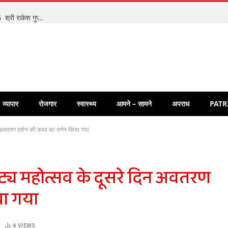
सिंहस्थ महाकुंभ-2028 की सुरक्षा तैयारियों की उच्च स्तरीय समीक्षा, ADG श्री राकेश गुप्ता एवं DIG श्री नवनीत भसीन एवं पुलिस अधीक्षक उज्जैन ने AI आधारित सुरक्षा, भीड़ नियंत्रण एवं यातायात प्रबंधन की कार्ययोजना का किया विस्तृत परीक्षण।
व्यापार
रोजगार
स्वास्थ्य
आमने – सामने
अपराध
PATR
न अवतरण दर्शन की कथा का वर्णन किया गया
कट्य महोत्सव के दूसरे दिन अवतरण
या गया
4
VIEWS