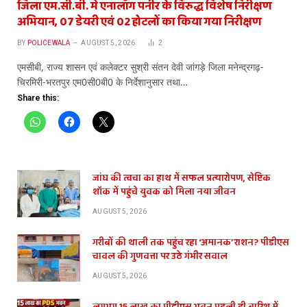
जिला एम.सी.बी. में एनालॉग पनीर के विरुद्ध विशेष निरीक्षण
अभियान, 07 डेयरी एवं 02 होटलों का किया गया निरीक्षण
BY
POLICEWALA
AUGUST 5, 2026
2
एमसीबी, राज्य शासन एवं कलेक्टर सुश्री संतन देवी जांगड़े जिला मनेन्द्रगढ़-
चिरमिरी-भरतपुर एम0सी0बी0 के निर्देशानुसार तथा…
Share this:
जांघ की त्वचा का हाथ में सफल प्रत्यारोपण, सेप्टिक
शॉक में पहुंचे युवक को मिला नया जीवन
AUGUST 5, 2026
गरीबों की थाली तक पहुंच रहा ‘अमानक’ राशन? पीडीएस
चावल की गुणवत्ता पर उठे गंभीर सवाल
AUGUST 5, 2026