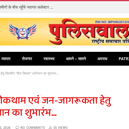
संवेदनशीलता की अनूठी मिसाल: ज़मीन पर बैठकर ग्रामीणों के बीच पहुँचे नवागत कलेक्टर पार्थ जायसवाल, धुरवार में चौपाल लगाकर सुनीं समस्याएँ
व्यापार
रोजगार
स्वास्थ्य
आमने – सामने
अपराध
PATR
हेतु दिवसीय “सेफ क्लिक” अभियान का शुभारंभ…
रोकथाम एवं जन-जागरूकता हेतु
ान का शुभारंभ…
5, 2026
NO COMMENTS
55
VIEWS