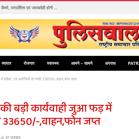
डायल-112 में तैनात पुलिसकर्मियों को मिले बॉडी वार्न कैमरे, पारदर्शिता एवं जवाबदेही होगी और अधिक मजबूत
व्यापार
रोजगार
स्वास्थ्य
आमने – सामने
अपराध
PATR
ड़ में दबिश, 18 आरोपियों से नगदी 33650/-,वाहन,फोन जप्त
ी बड़ी कार्यवाही जुआ फड़ में
ी 33650/-,वाहन,फोन जप्त
37
VIEWS