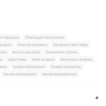
rh Education
Chhattisgarh Government
 Support
Financial Assistance
Gariaband Latest News
ation
Girls Success Story
Government Scheme
ws
Latest News
Merit Students
Meritorious Students
ation
Student Achievement
Student Scholarship
Women Development
Women Empowerment
Websi