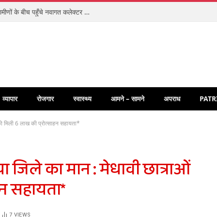
संवेदनशीलता की अनूठी मिसाल: ज़मीन पर बैठकर ग्रामीणों के बीच पहुँचे नवागत कलेक्टर पार्थ जायसवाल, धुरवार में चौपाल लगाकर सुनीं समस्याएँ
व्यापार
रोजगार
स्वास्थ्य
आमने – सामने
अपराध
PATR
ं को मिली 6 लाख की प्रोत्साहन सहायता*
या जिले का मान : मेधावी छात्राओं
हन सहायता*
7
VIEWS