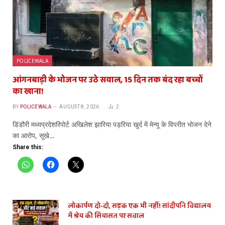
POLICEWALA
आंगनबाड़ी के भोजन पर उठे सवाल, 15 दिन तक बंद रहा बच्चों
का खाना!
BY
POLICEWALA
AUGUST 8, 2026
2
डिंडौरी मध्यप्रदेशरिपोर्ट अखिलेश झारिया पड़रिया खुर्द में मेन्यू के विपरीत भोजन देने
का आरोप, सूखे…
Share this:
लोकार्पण दो-दो, सड़क एक भी नहीं! सांदीपनि विद्यालय
में श्रेय की सियासत पर सवाल