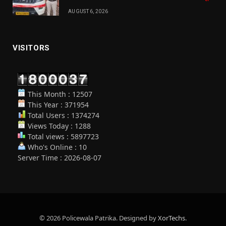
AUGUST 6, 2026
VISITORS
This Month : 12507
This Year : 371954
Total Users : 1374274
Views Today : 1288
Total views : 5897723
Who's Online : 10
Server Time : 2026-08-07
© 2026 Policewala Patrika. Designed by
XorTechs
.