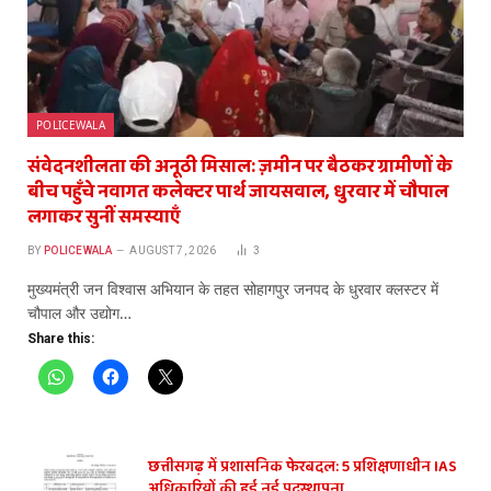
POLICEWALA
संवेदनशीलता की अनूठी मिसाल: ज़मीन पर बैठकर ग्रामीणों के
बीच पहुँचे नवागत कलेक्टर पार्थ जायसवाल, धुरवार में चौपाल
लगाकर सुनीं समस्याएँ
BY
POLICEWALA
AUGUST 7, 2026
3
​मुख्यमंत्री जन विश्वास अभियान के तहत सोहागपुर जनपद के धुरवार क्लस्टर में
चौपाल और उद्योग…
Share this:
छत्तीसगढ़ में प्रशासनिक फेरबदल: 5 प्रशिक्षणाधीन IAS
अधिकारियों की हुई नई पदस्थापना