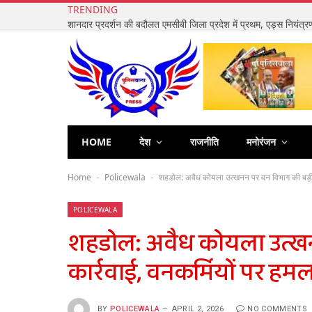
TRENDING
HOME
देश
राजनीति
मनोरंजन
Home
Policewala
शहडोल: अवैध कोयला उत्खनन पर वन विभाग की बड़ी कार
-
-
POLICEWALA
शहडोल: अवैध कोयला उत्ख
कार्रवाई, वनकर्मियों पर हमला
BY
POLICEWALA
APRIL 2, 2026
NO COMMENTS