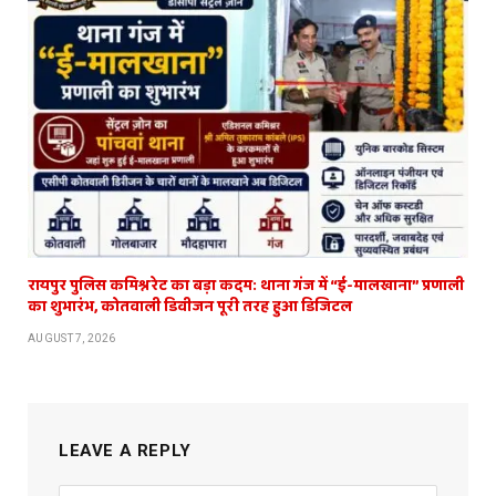
रायपुर पुलिस कमिश्नरेट का बड़ा कदम: थाना गंज में “ई-मालखाना” प्रणाली
का शुभारंभ, कोतवाली डिवीजन पूरी तरह हुआ डिजिटल
AUGUST 7, 2026
LEAVE A REPLY