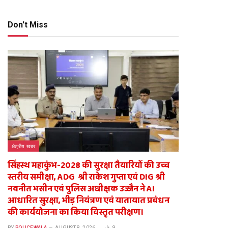
Don't Miss
क्षेत्रीय खबर
सिंहस्थ महाकुंभ-2028 की सुरक्षा तैयारियों की उच्च
स्तरीय समीक्षा, ADG श्री राकेश गुप्ता एवं DIG श्री
नवनीत भसीन एवं पुलिस अधीक्षक उज्जैन ने AI
आधारित सुरक्षा, भीड़ नियंत्रण एवं यातायात प्रबंधन
की कार्ययोजना का किया विस्तृत परीक्षण।
BY
POLICEWALA
AUGUST 8, 2026
9