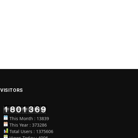
VISITORS
This Month : 13839
This Year : 373286
Total Users : 1375606
Views Today : 4006