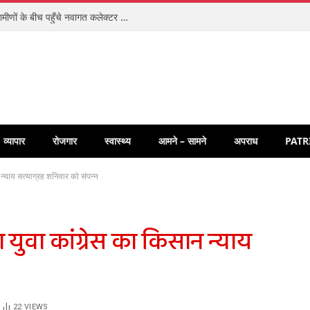
संवेदनशीलता की अनूठी मिसाल: ज़मीन पर बैठकर ग्रामीणों के बीच पहुँचे नवागत कलेक्टर पार्थ जायसवाल, धुरवार में चौपाल लगाकर सुनीं समस्याएँ
व्यापार
रोजगार
स्वास्थ्य
आमने – सामने
अपराध
PATR
न न्याय सत्याग्रह शनिवार को संपन्न
हा युवा कांग्रेस का किसान न्याय
22
VIEWS