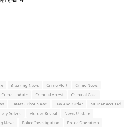
ूर्ण भूमिका रही
se
Breaking News
Crime Alert
Crime News
Crime Update
Criminal Arrest
Criminal Case
ws
Latest Crime News
Law And Order
Murder Accused
tery Solved
Murder Reveal
News Update
ing News
Police Investigation
Police Operation