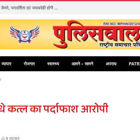
डायल-112 में तैनात पुलिसकर्मियों को मिले बॉडी वार्न कैमरे, पारदर्शिता एवं जवाबदेही होगी और अधिक मजबूत
व्यापार
रोजगार
स्वास्थ्य
आमने – सामने
अपराध
PATR
र
धे कत्ल का पर्दाफाश आरोपी
8
VIEWS