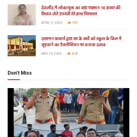
देवलौंद में लोकायुक्त का बड़ा एक्शन: 10 हजार की
रिश्वत लेते उपयंत्री रंगे हाथ गिरफ्तार
APRIL 9, 2026
767
दशरमन प्राचार्य द्वारा घर के खर्चे को स्कूल के बिल में
जुड़वाने का टेक्नीशियन पर बनाया दवाब
MAY 19, 2026
618
Don't Miss