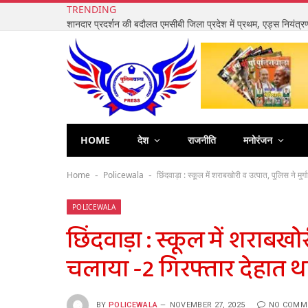
TRENDING
HOME
देश
राजनीति
मनोरंजन
Home
Policewala
छिंदवाड़ा : स्कूल में शराबखोरी व उत्पात, पुलिस ने म
-
-
POLICEWALA
छिंदवाड़ा : स्कूल में शराबखो
चलाया -2 गिरफ्तार देहात थ
BY
POLICEWALA
NOVEMBER 27, 2025
NO COMM