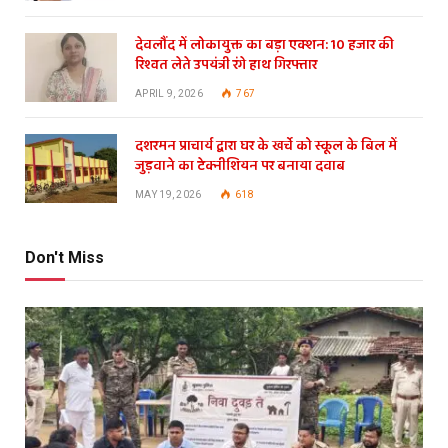
देवलौंद में लोकायुक्त का बड़ा एक्शन: 10 हजार की
रिश्वत लेते उपयंत्री रंगे हाथ गिरफ्तार
APRIL 9, 2026
767
दशरमन प्राचार्य द्वारा घर के खर्चे को स्कूल के बिल में
जुड़वाने का टेक्नीशियन पर बनाया दवाब
MAY 19, 2026
618
Don't Miss