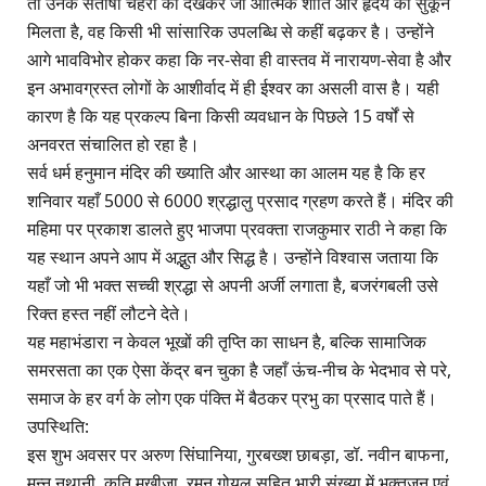
तो उनके संतोषी चेहरों को देखकर जो आत्मिक शांति और हृदय को सुकून
मिलता है, वह किसी भी सांसारिक उपलब्धि से कहीं बढ़कर है। उन्होंने
आगे भावविभोर होकर कहा कि नर-सेवा ही वास्तव में नारायण-सेवा है और
इन अभावग्रस्त लोगों के आशीर्वाद में ही ईश्वर का असली वास है। यही
कारण है कि यह प्रकल्प बिना किसी व्यवधान के पिछले 15 वर्षों से
अनवरत संचालित हो रहा है।
सर्व धर्म हनुमान मंदिर की ख्याति और आस्था का आलम यह है कि हर
शनिवार यहाँ 5000 से 6000 श्रद्धालु प्रसाद ग्रहण करते हैं। मंदिर की
महिमा पर प्रकाश डालते हुए भाजपा प्रवक्ता राजकुमार राठी ने कहा कि
यह स्थान अपने आप में अद्भुत और सिद्ध है। उन्होंने विश्वास जताया कि
यहाँ जो भी भक्त सच्ची श्रद्धा से अपनी अर्जी लगाता है, बजरंगबली उसे
रिक्त हस्त नहीं लौटने देते।
यह महाभंडारा न केवल भूखों की तृप्ति का साधन है, बल्कि सामाजिक
समरसता का एक ऐसा केंद्र बन चुका है जहाँ ऊंच-नीच के भेदभाव से परे,
समाज के हर वर्ग के लोग एक पंक्ति में बैठकर प्रभु का प्रसाद पाते हैं।
उपस्थिति:
इस शुभ अवसर पर अरुण सिंघानिया, गुरबख्श छाबड़ा, डॉ. नवीन बाफना,
मन्नू नथानी, कृति मखीजा, रमन गोयल सहित भारी संख्या में भक्तजन एवं