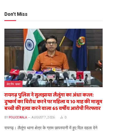
te
Don't Miss
क्षेत्रीय खबर
रायगढ़ पुलिस ने सुलझाया लैलूंगा का अंधा कत्ल:
दुष्कर्म का विरोध करने पर महिला व 10 माह की मासूम
बच्ची की हत्या करने वाला 65 वर्षीय आरोपी गिरफ्तार
BY
POLICEWALA
AUGUST 7, 2026
0
​रायगढ़। लैलूंगा थाना क्षेत्र के ग्राम छापरपानी में हुए दिल दहला देने