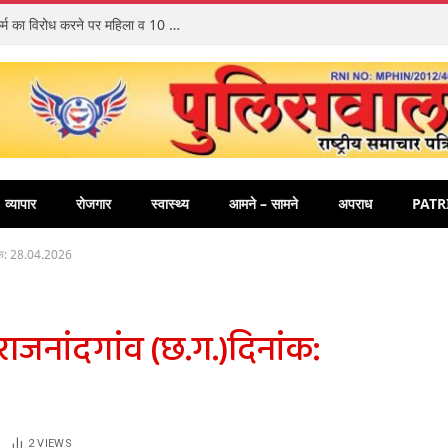
रायगढ़ पुलिस ने सुलझाया लैलूंगा का अंधा कत्ल: दुष्कर्म का विरोध करने पर महिला व 10 माह की मासूम बच्ची की हत्या करने वाला 65 वर्षीय आरोपी गिरफ्तार
व्यापार
रोजगार
स्वास्थ्य
आमने – सामने
अपराध
PATR
ांक: 28.04.2026
ाजनांदगांव (छ.ग.)दिनांक:
2
VIEWS