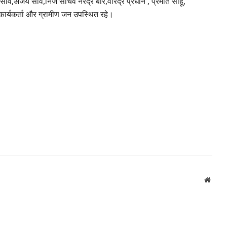
 साव,अजय साव,निज सचिव नरेंद्र बोरे,वीरेंद्र प्रधान , प्रमीत साहू,
कार्यकर्ता और ग्रामीण जन उपस्थित रहे।
Websi