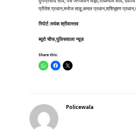
दुर्गाप्रसाद साव, पंच जगजीवन मांझी,राधेश्याम साव, देवाधि
प्रीतेश प्रधान,मनोज साहू,कमल प्रधान,शशिभूषण प्रधान,
रिपोर्ट :मयंक श्रीवास्तव
ब्यूरो चीफ,पुलिसवाला न्यूज़
Share this:
Policewala