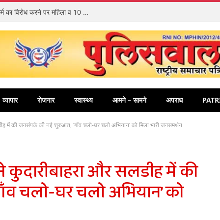
रायगढ़ पुलिस ने सुलझाया लैलूंगा का अंधा कत्ल: दुष्कर्म का विरोध करने पर महिला व 10 माह की मासूम बच्ची की हत्या करने वाला 65 वर्षीय आरोपी गिरफ्तार
व्यापार
रोजगार
स्वास्थ्य
आमने – सामने
अपराध
PATR
ह में की जनसंपर्क की नई शुरुआत, ‘गाँव चलो-घर चलो अभियान’ को मिला भारी जनसमर्थन
े कुदारीबाहरा और सलडीह में की
गाँव चलो-घर चलो अभियान’ को