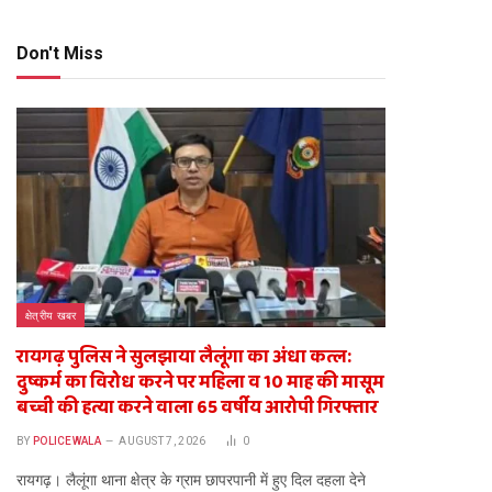
Don't Miss
क्षेत्रीय खबर
रायगढ़ पुलिस ने सुलझाया लैलूंगा का अंधा कत्ल:
दुष्कर्म का विरोध करने पर महिला व 10 माह की मासूम
बच्ची की हत्या करने वाला 65 वर्षीय आरोपी गिरफ्तार
BY
POLICEWALA
AUGUST 7, 2026
0
​रायगढ़। लैलूंगा थाना क्षेत्र के ग्राम छापरपानी में हुए दिल दहला देने