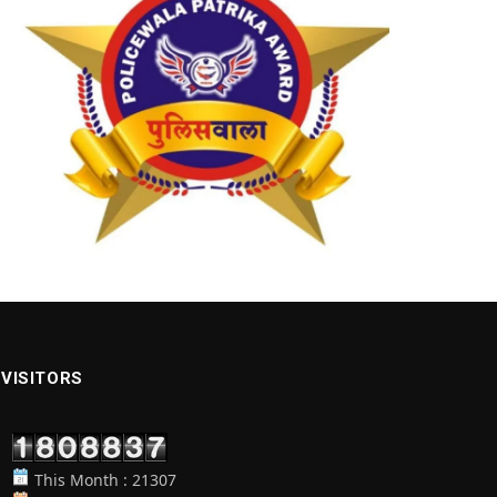
VISITORS
This Month : 21307