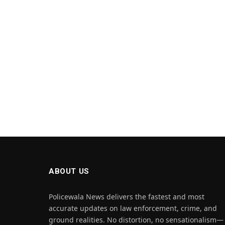
ABOUT US
Policewala News delivers the fastest and most
accurate updates on law enforcement, crime, and
ground realities. No distortion, no sensationalism—